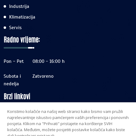
Industrija
Klimatizacija
Servis
Radno vrijeme:
Pon - Pet
08:00 - 16:00 h
Subota i
Zatvoreno
nedelja
Brzi linkovi
Koristimo kolačiće na našoj web stranici kako bismo vam pružili
najrelevantnije iskustvo pamćenjem vaših preferencija i ponovnih
Home
posjeta. Klikom na "Prihvati" pristajete na korištenje SVIH
O nama
kolačića. Međutim, možete posjetiti postavke kolačića kako biste
dali kontrolirani pristanak.