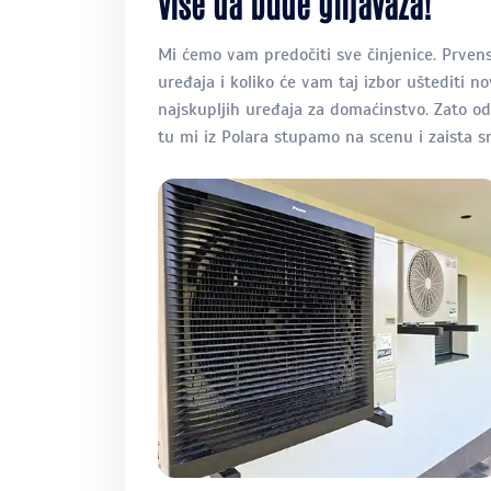
više da bude gnjavaža!
Mi ćemo vam predočiti sve činjenice. Prvens
uređaja i koliko će vam taj izbor uštediti n
najskupljih uređaja za domaćinstvo. Zato odl
tu mi iz Polara stupamo na scenu i zaista