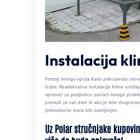
Instalacija k
Postoji mnogo opcija kada pokušavate odred
treba. Neadekvatna instalacija klima uređaja
opreme) za posljedicu povlači mnogo problem
premali za vaš dom ili ako je loše dizajniran
jednostavno mora biti zamijenjen.
Uz Polar stručnjake kupovi