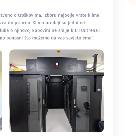
tveno o troškovima, izboru najbolje vrste klima
ovca dugoročno. Klima uređaji su jedni od
uka o njihovoj kupovini ne smije biti ishitrena i
 smo ponosni što možemo da vas savjetujemo!